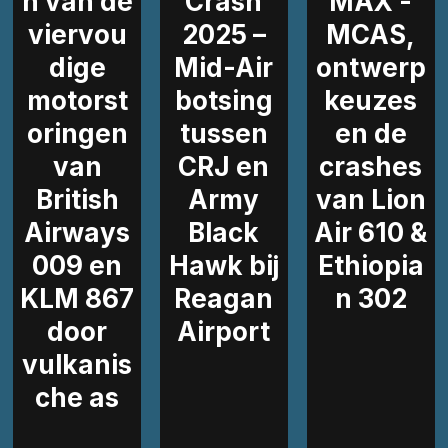
n van de
Crash
MAX -
viervou
2025 –
MCAS,
dige
Mid-Air
ontwerp
motorst
botsing
keuzes
oringen
tussen
en de
van
CRJ en
crashes
British
Army
van Lion
Airways
Black
Air 610 &
009 en
Hawk bij
Ethiopia
KLM 867
Reagan
n 302
door
Airport
vulkanis
che as